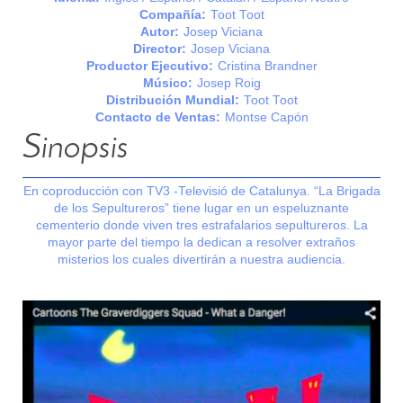
Compañía:
Toot Toot
Autor:
Josep Viciana
Director:
Josep Viciana
Productor Ejecutivo:
Cristina Brandner
Músico:
Josep Roig
Distribución Mundial:
Toot Toot
Contacto de Ventas:
Montse Capón
Sinopsis
En coproducción con TV3 -Televisió de Catalunya. “La Brigada
de los Sepultureros” tiene lugar en un espeluznante
cementerio donde viven tres estrafalarios sepultureros. La
mayor parte del tiempo la dedican a resolver extraños
misterios los cuales divertirán a nuestra audiencia.