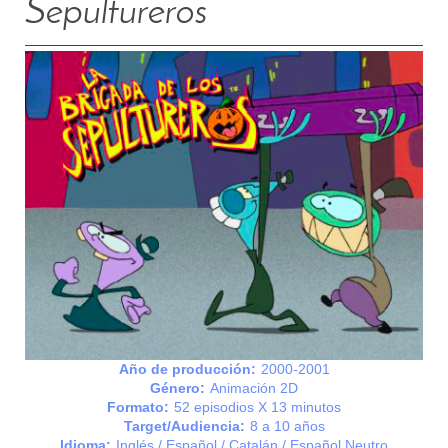
Sepultureros
Año de producción:
2000-2001
Género:
Animación 2D
Formato:
52 episodios X 13 minutos
Target/Audiencia:
8 a 10 años
Idioma:
Inglés / Español / Catalán / Español Neutro