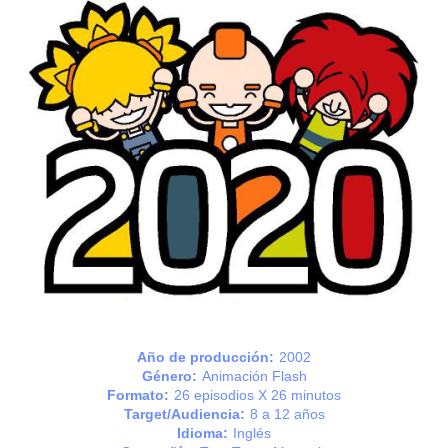
Año de producción:
2002
Género:
Animación Flash
Formato:
26 episodios X 26 minutos
Target/Audiencia:
8 a 12 años
Idioma:
Inglés