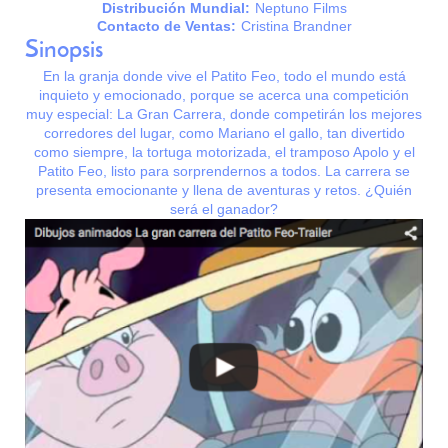
Distribución Mundial:
Neptuno Films
Contacto de Ventas:
Cristina Brandner
Sinopsis
En la granja donde vive el Patito Feo, todo el mundo está
inquieto y emocionado, porque se acerca una competición
muy especial: La Gran Carrera, donde competirán los mejores
corredores del lugar, como Mariano el gallo, tan divertido
como siempre, la tortuga motorizada, el tramposo Apolo y el
Patito Feo, listo para sorprendernos a todos. La carrera se
presenta emocionante y llena de aventuras y retos. ¿Quién
será el ganador?